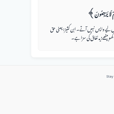
﴿لَا يَرْجِعُونَ
لیے واپس نہیں آتے۔ ابن کثیرؒ: یعنی حق
ھو بیٹھے؛ یہ نفاق کی سزا ہے۔
Stay