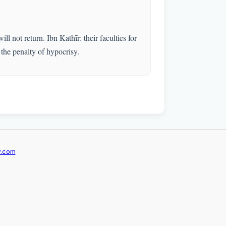
 not return. Ibn Kathīr: their faculties for
 the penalty of hypocrisy.
w.com