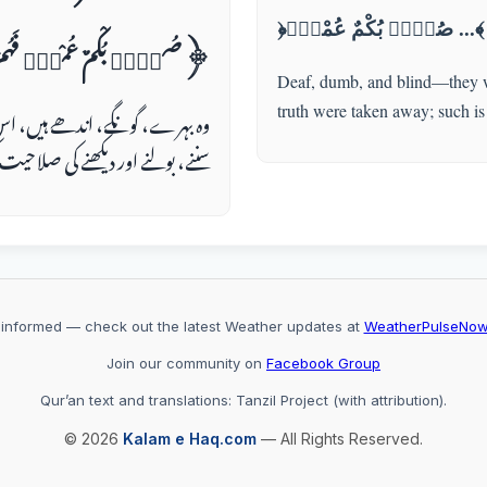
﴿صُمٌّۢ بُكْمٌ عُمْىٌۭ ...﴾
صُمٌّۢ بُكْمٌ عُمْىٌۭ فَهُمْ ﴾
Deaf, dumb, and blind—they will
وہ بہرے، گونگے، اندھے ہیں، اس 
truth were taken away; such is
سننے، بولنے اور دیکھنے کی صلاحیت ک
 informed — check out the latest Weather updates at
WeatherPulseNo
Join our community on
Facebook Group
Qur’an text and translations: Tanzil Project (with attribution).
© 2026
Kalam e Haq.com
— All Rights Reserved.