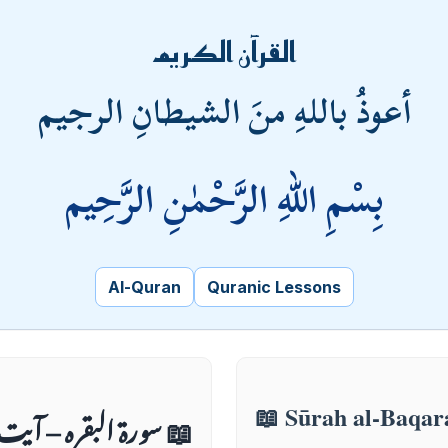
القرآن الكريم
أعوذُ باللهِ منَ الشيطانِ الرجيم
بِسْمِ اللهِ الرَّحْمٰنِ الرَّحِيم
Al-Quran
Quranic Lessons
📖 سورۃ البقرہ – آیت 18
📖 Sūrah al-Baqar